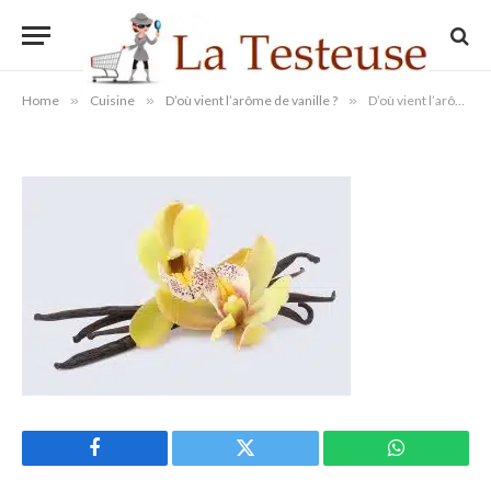
D’où vient l’arôme de vanille
By
Administrateur
10/04/2023
Updated:
10/04/2023
Aucun commentaire
1 Min Read
Home
»
Cuisine
»
D’où vient l’arôme de vanille ?
»
D’où vient l’arôme de vanille
Facebook
Twitter
WhatsApp