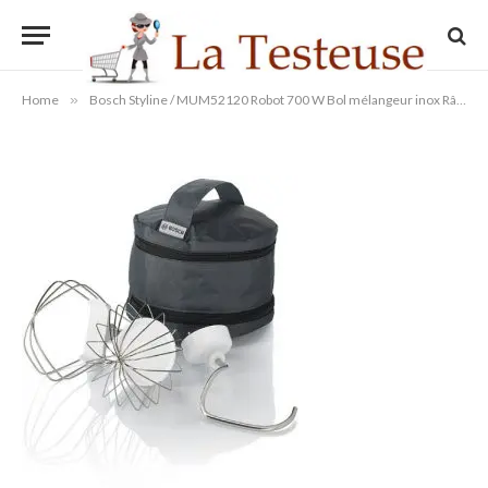
Fouets à battre et à mélanger
By
Administrateur
11/09/2014
Aucun commentaire
1 Min Read
Home
»
Bosch Styline / MUM52120 Robot 700 W Bol mélangeur inox Râpeur/éminceur Mixeur plastique Crochets pétrisseurs Fouets à battre et à mélanger