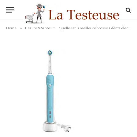
Oral-B Pro 700
By
Administrateur
09/08/2022
Updated:
09/08/2022
Aucun commentaire
1 Min Read
Home
»
Beauté & Santé
»
Quelle est la meilleure brosse à dents électrique en 2025 ?