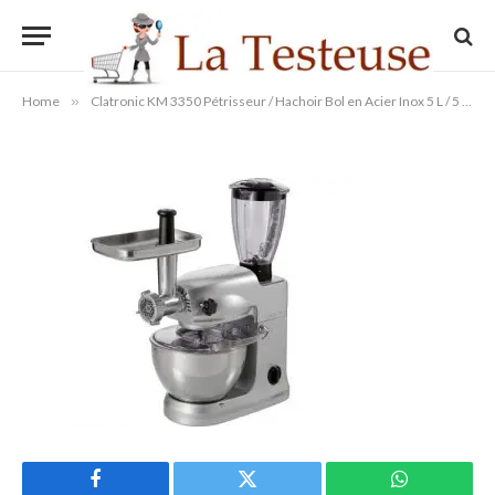
kg 1000 W
By
Administrateur
11/09/2014
Aucun commentaire
1 Min Read
Home
»
Clatronic KM 3350 Pétrisseur / Hachoir Bol en Acier Inox 5 L / 5 kg 1000 W