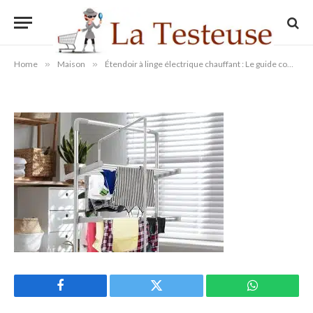
chauffant
By
Administrateur
20/03/2023
Aucun commentaire
1 Min Read
Home
»
Maison
»
Étendoir à linge électrique chauffant : Le guide complet pour choisir le meilleur modèle
Facebook
Twitter
WhatsApp