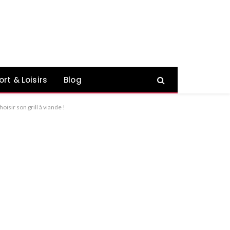
ort & Loisirs
Blog
isir son grill à viande !