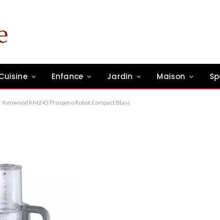
spero Robot Compact
Cuisine
Enfance
Jardin
Maison
Sp
n commentaire
1 Min Read
Kenwood KM245 Prospero Robot Compact Blanc