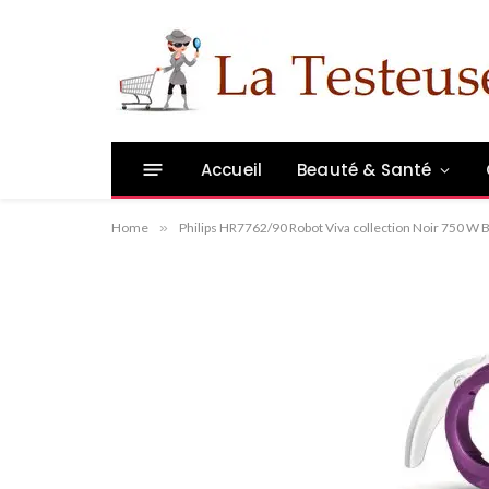
Philips HR7762/90 Ro
750 W Bol + Blender 
Frites
Accueil
Beauté & Santé
By
Administrateur
11/09/2014
Aucu
Home
»
Philips HR7762/90 Robot Viva collection Noir 750 W B