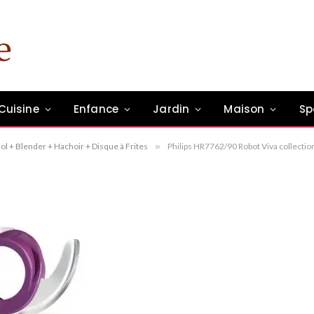
bot Viva collection Noir
+ Hachoir + Disque à
Cuisine
Enfance
Jardin
Maison
Sp
n commentaire
1 Min Read
ol + Blender + Hachoir + Disque à Frites
»
Philips HR7762/90 Robot Viva collectio