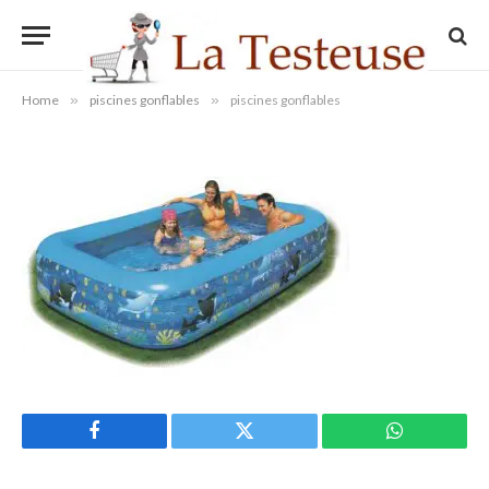
piscines gonflables
By
Administrateur
08/03/2014
Aucun commentaire
1 Min Read
Home
»
piscines gonflables
»
piscines gonflables
Facebook
Twitter
WhatsApp