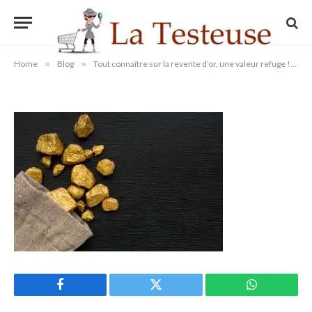
Avantages de la revente d’or
By
Administrateur
24/07/2023
Aucun commentaire
1 Min Read
Home
»
Blog
»
Tout connaître sur la revente d’or, une valeur refuge !
»
Facebook
Twitter
WhatsApp