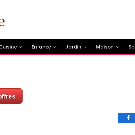
Cuisine
Enfance
Jardin
Maison
Sp
un commentaire
1 Min Read
Fa