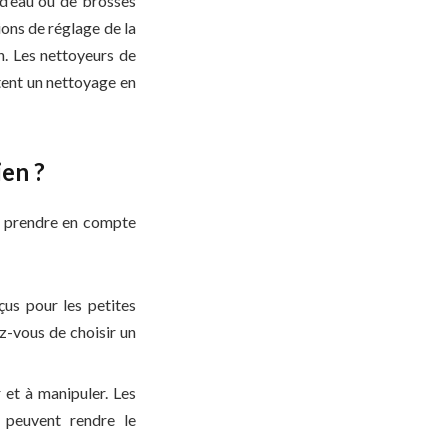
 d’eau ou de brosses
ions de réglage de la
n. Les nettoyeurs de
itent un nettoyage en
ien ?
de prendre en compte
çus pour les petites
z-vous de choisir un
r et à manipuler. Les
 peuvent rendre le