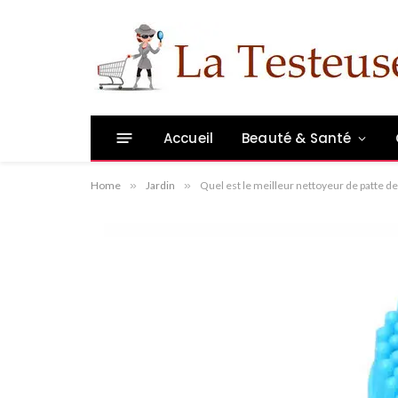
Accueil
Beauté & Santé
Home
»
Jardin
»
Quel est le meilleur nettoyeur de patte de