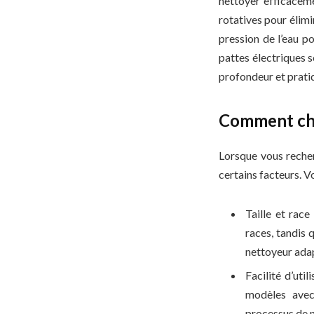
nettoyer efficaceme
rotatives pour élimi
pression de l’eau p
pattes électriques s
profondeur et prati
Comment choi
Lorsque vous recher
certains facteurs. V
Taille et rac
races, tandis 
nettoyeur adapt
Facilité d’uti
modèles avec
processus de n