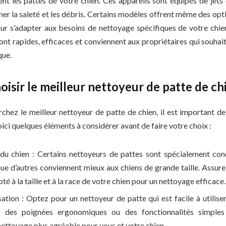
nt les pattes de votre chien. Ces appareils sont équipés de jets
ner la saleté et les débris. Certains modèles offrent même des opt
our s’adapter aux besoins de nettoyage spécifiques de votre chie
ont rapides, efficaces et conviennent aux propriétaires qui souha
que.
sir le meilleur nettoyeur de patte de ch
chez le meilleur nettoyeur de patte de chien, il est important 
oici quelques éléments à considérer avant de faire votre choix :
e du chien : Certains nettoyeurs de pattes sont spécialement con
que d’autres conviennent mieux aux chiens de grande taille. Assure
é à la taille et à la race de votre chien pour un nettoyage efficace.
lisation : Optez pour un nettoyeur de patte qui est facile à utilise
 des poignées ergonomiques ou des fonctionnalités simples
ettoyage plus agréable pour vous et votre chien.