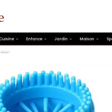
Cuisine
Enfance
Jardin
Maison
Sp
 chien ?