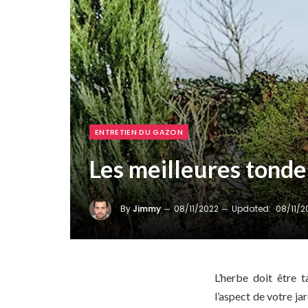
ENTRETIEN DU GAZON
Les meilleures tond
By
Jimmy
08/11/2022
Updated:
08/11/2
L’herbe doit être 
l’aspect de votre j