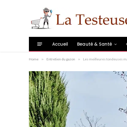
Accueil
Beauté & Santé
Home
»
Entretien du gazon
»
Les meilleures tondeuses m