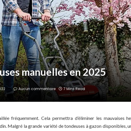
euses manuelles en 2025
022
Aucun commentaire
7 Mins Read
taillée fréquemment. Cela permettra d’éliminer les mauvaises he
ardin. Malgré la grande variété de tondeuses à gazon disponibles, 